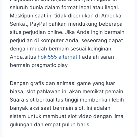
seluruh dunia dalam format legal atau ilegal.
Meskipun saat ini tidak diperlukan di Amerika
Serikat, PayPal bahkan mendukung beberapa
situs perjudian online. Jika Anda ingin bermain
perjudian di komputer Anda, seseorang dapat
dengan mudah bermain sesuai keinginan
Anda.situs
hoki555 alternatif
adalah saran
bermain pragmatic play
Dengan grafis dan animasi game yang luar
biasa, slot pahlawan ini akan memikat pemain.
Suara slot berkualitas tinggi memberikan lebih
banyak aksi saat bermain slot. Ini adalah
sistem untuk membuat slot video dengan lima
gulungan dan empat puluh baris.