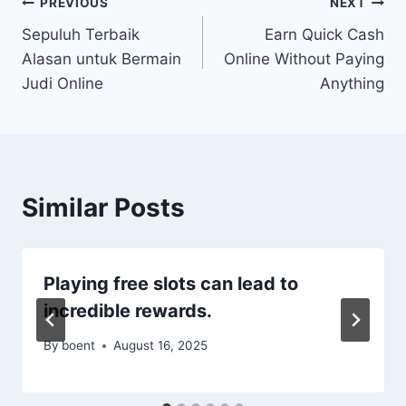
Post
PREVIOUS
NEXT
Sepuluh Terbaik
Earn Quick Cash
navigation
Alasan untuk Bermain
Online Without Paying
Judi Online
Anything
Similar Posts
Playing free slots can lead to
incredible rewards.
By
boent
August 16, 2025