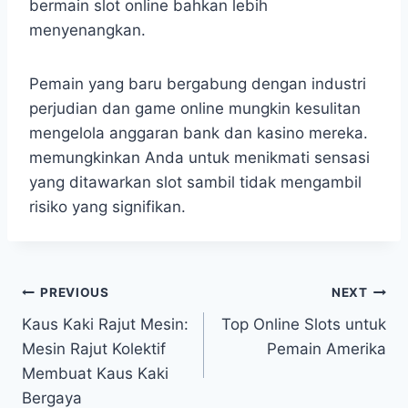
bermain slot online bahkan lebih
menyenangkan.
Pemain yang baru bergabung dengan industri
perjudian dan game online mungkin kesulitan
mengelola anggaran bank dan kasino mereka.
memungkinkan Anda untuk menikmati sensasi
yang ditawarkan slot sambil tidak mengambil
risiko yang signifikan.
Post
PREVIOUS
NEXT
Kaus Kaki Rajut Mesin:
Top Online Slots untuk
navigation
Mesin Rajut Kolektif
Pemain Amerika
Membuat Kaus Kaki
Bergaya