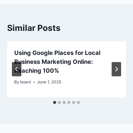
Similar Posts
Using Google Places for Local
Business Marketing Online:
Reaching 100%
By
boent
June 1, 2025