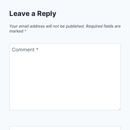
Leave a Reply
Your email address will not be published.
Required fields are
marked
*
Comment
*